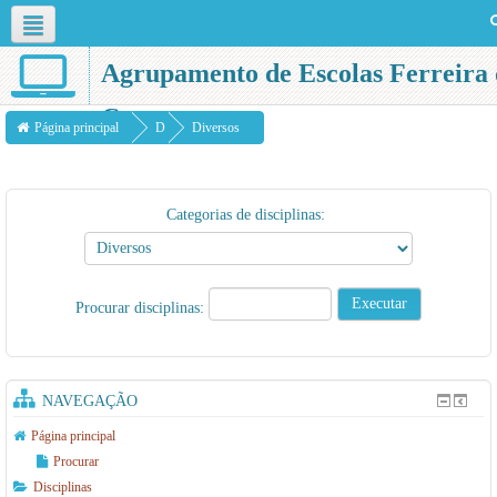
Português - Portugal ‎(pt)‎
Agrupamento de Escolas Ferreira 
Castro
Página principal
D
Diversos
i
s
Categorias de disciplinas:
c
i
p
Procurar disciplinas:
li
n
a
NAVEGAÇÃO
s
Página principal
Procurar
Disciplinas