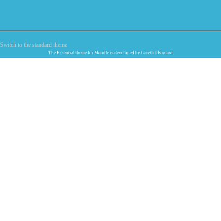
Switch to the standard theme
The
Essential
theme for Moodle is developed by
Gareth J Barnard