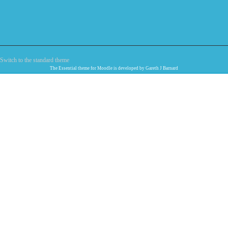
Switch to the standard theme
The
Essential
theme for Moodle is developed by
Gareth J Barnard