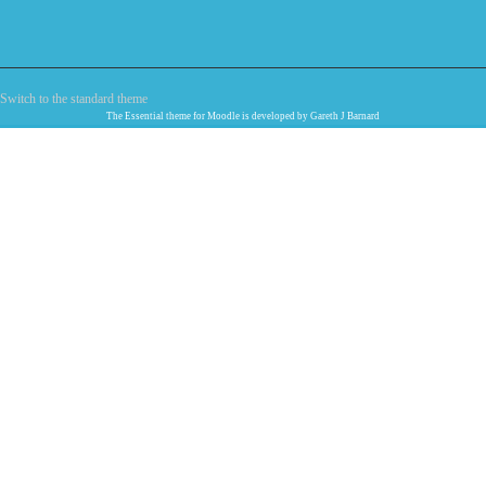
Switch to the standard theme
The
Essential
theme for Moodle is developed by
Gareth J Barnard