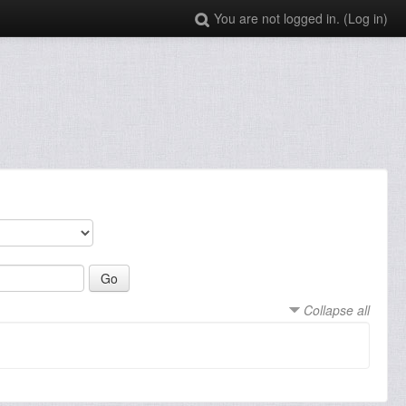
You are not logged in. (
Log in
)
:
Collapse all