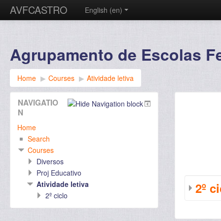
AVFCASTRO
English ‎(en)‎
Agrupamento de Escolas Fer
Home
▶︎
Courses
▶︎
Atividade letiva
NAVIGATIO
N
Home
Search
Courses
Diversos
Proj Educativo
Atividade letiva
2º c
2º ciclo