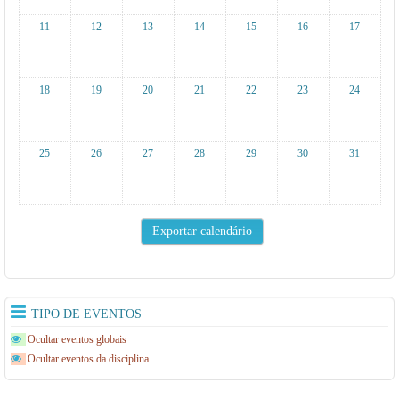
11
12
13
14
15
16
17
18
19
20
21
22
23
24
25
26
27
28
29
30
31
TIPO DE EVENTOS
Ocultar eventos globais
Ocultar eventos da disciplina