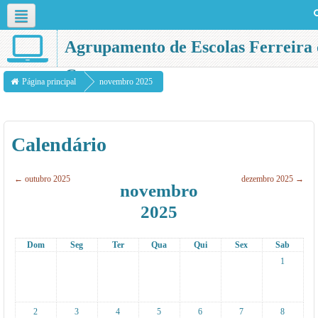
Português - Portugal ‎(pt)‎
Agrupamento de Escolas Ferreira 
Castro
Página principal
novembro 2025
Calendário
←
outubro 2025
dezembro 2025
→
novembro
2025
Dom
Seg
Ter
Qua
Qui
Sex
Sab
1
2
3
4
5
6
7
8