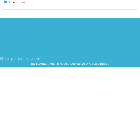
Disciplinas
Mudar para o tema standard
The
Essential
theme for Moodle is developed by
Gareth J Barnard