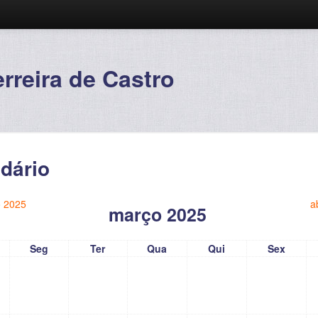
reira de Castro
dário
o 2025
a
março 2025
Seg
Ter
Qua
Qui
Sex