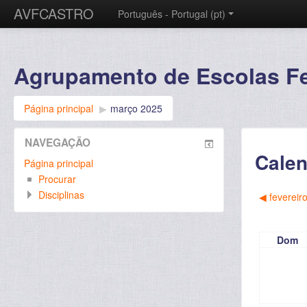
AVFCASTRO
Português - Portugal ‎(pt)‎
Agrupamento de Escolas Fer
Página principal
▶︎
março 2025
NAVEGAÇÃO
Calen
Página principal
Procurar
Disciplinas
◀︎
fevereir
Dom