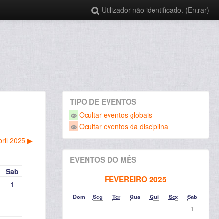
Utilizador não identificado. (
Entrar
)
TIPO DE EVENTOS
Ocultar eventos globais
Ocultar eventos da disciplina
bril 2025
▶︎
EVENTOS DO MÊS
Sab
FEVEREIRO 2025
1
Dom
Seg
Ter
Qua
Qui
Sex
Sab
1