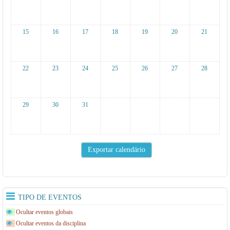
15
16
17
18
19
20
21
22
23
24
25
26
27
28
29
30
31
TIPO DE EVENTOS
Ocultar eventos globais
Ocultar eventos da disciplina