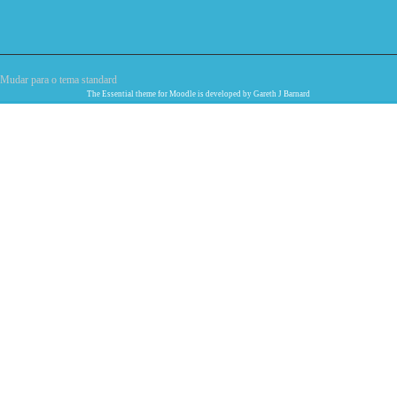
Mudar para o tema standard
The
Essential
theme for Moodle is developed by
Gareth J Barnard