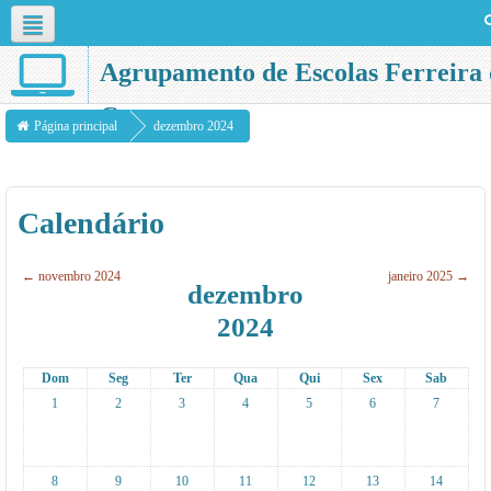
Português - Portugal ‎(pt)‎
Agrupamento de Escolas Ferreira 
Castro
Página principal
dezembro 2024
Calendário
←
novembro 2024
janeiro 2025
→
dezembro
2024
Dom
Seg
Ter
Qua
Qui
Sex
Sab
1
2
3
4
5
6
7
8
9
10
11
12
13
14